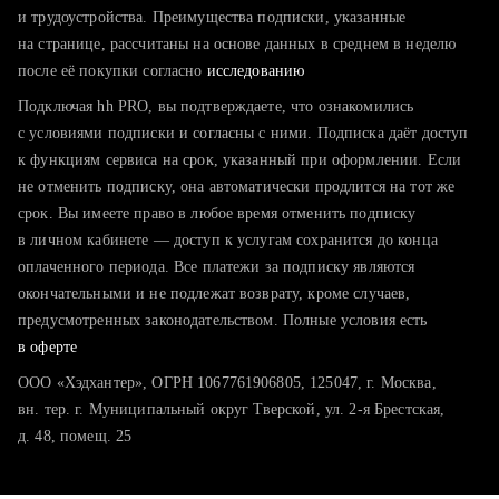
тратите много времени на поиск и вручную поднимаете
и трудоустройства. Преимущества подписки, указанные
резюме
на странице, рассчитаны на основе данных в среднем в неделю
после её покупки согласно
хотите сравнить себя с конкурентами и оценить шансы
исследованию
Подключая hh PRO, вы подтверждаете, что ознакомились
с условиями подписки и согласны с ними. Подписка даёт доступ
к функциям сервиса на срок, указанный при оформлении. Если
не отменить подписку, она автоматически продлится на тот же
срок. Вы имеете право в любое время отменить подписку
в личном кабинете — доступ к услугам сохранится до конца
оплаченного периода. Все платежи за подписку являются
окончательными и не подлежат возврату, кроме случаев,
предусмотренных законодательством. Полные условия есть
в оферте
ООО «Хэдхантер», ОГРН 1067761906805, 125047, г. Москва,
вн. тер. г. Муниципальный округ Тверской, ул. 2-я Брестская,
д. 48, помещ. 25