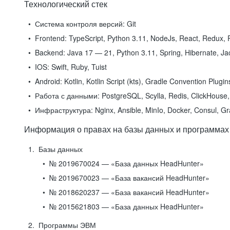
Технологический стек
Система контроля версий:
Git
Frontend:
TypeScript, Python 3.11, NodeJs, React, Redux, R
Backend:
Java 17 — 21, Python 3.11, Spring, Hibernate, Jac
IOS:
Swift, Ruby, Tuist
Android:
Kotlin, Kotlin Script (kts), Gradle Convention Plugi
Работа с данными:
PostgreSQL, Scylla, Redis, ClickHouse, 
Инфраструктура:
Nginx, Ansible, MinIo, Docker, Consul, G
Информация о правах на базы данных и программах
Базы данных
№ 2019670024 — «База данных HeadHunter»
№ 2019670023 — «База вакансий HeadHunter»
№ 2018620237 — «База вакансий HeadHunter»
№ 2015621803 — «База данных HeadHunter»
Программы ЭВМ